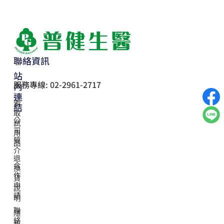
聯絡資訊
站
服務專線: 02-2961-2717
內
連
索
結
取
公
試
司
用
簡
品
介
退
合
換
作
貨
申
說
請
明
聯
隱
絡
私