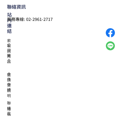
聯絡資訊
站
服務專線: 02-2961-2717
內
連
結
索
公
取
司
試
簡
用
介
品
合
退
作
換
申
貨
請
說
明
聯
絡
隱
我
私