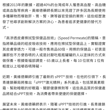
根據2013年的數據，超過40%的台灣成年人罹患高血壓、高血糖
或高血脂等疾病。黃維德藥師長期以來見證了許多因為長期使用
多種藥物而導致肝、胃、腎、脾等器官受損的案例，這些經歷激
發了他尋求創新解決方案的決心，為患者追求更健康的替代方
式。
「高滲透皮膚擦拭型保健品技術」(Speed Permeate)的簡稱，意
指將藥品級的經皮吸收技術，應用在擦拭型保健品上，實驗證實
其皮膚穿透力，可達一般市售商品60倍。用擦的保健品，初衷是
讓那些不方便吞嚥的人或是討厭吃瓶瓶罐罐的人以塗抹的方式來
做保養。根據衛福部調查，65 歲以上長者，每 10 位就有 1 位有
輕度以上咀嚼吞嚥障礙。
近期，黃維德藥師引進了最新的 sPPT® 技術，在他的引領下，長
青連鎖藥局將推出「sPPT®激光精粹」系列產品，包括葉黃素眼
霜、幫助睡眠的好眠霜、關節健康擦劑等，這些高品質的保健產
品將結合sPPT技術，為消費者帶來便捷的保健選擇。
展望未來，黃維德藥師表示，隨著 sPPT®技術的引進，長青連鎖
藥局將致力於提供更全面的健康解決方案，並持續擴展產品線，