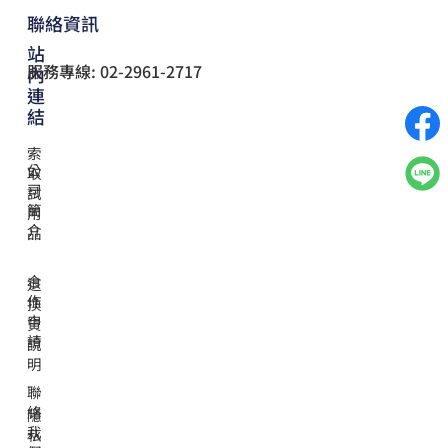
聯絡資訊
站
服務專線: 02-2961-2717
內
連
結
索
公
取
司
試
簡
用
介
品
合
退
作
換
申
貨
請
說
明
聯
絡
隱
我
私