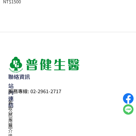
NT$
1500
聯絡資訊
站
服務專線: 02-2961-2717
內
連
索
結
取
公
試
司
用
簡
品
介
退