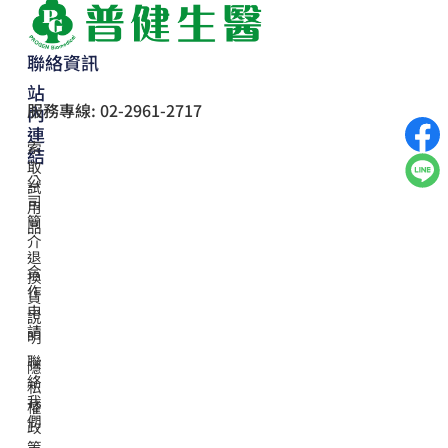
聯絡資訊
站
服務專線: 02-2961-2717
內
連
索
結
取
公
試
司
用
簡
品
介
退
合
換
作
貨
申
說
請
明
聯
隱
絡
私
我
權
們
政
策