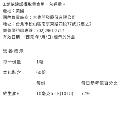
3.請依建議攝取量食用，勿過量。
產地：美國
國內負責廠商：大豊開發股份有限公司
地址：台北市松山區南京東路四段77號12樓之2
營養師諮詢專線：(02)2961-2717
有效日期：(西元 年/月/日) 標示於外盒
營 養 標 示
每一份量
1粒
本包裝含
60份
每份
每日參考值百分比
維生素E
10毫克α-TE(10 IU)
77%