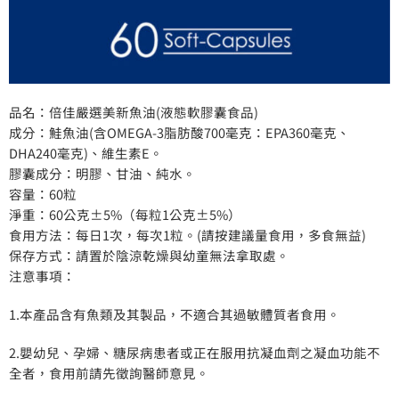
品名：倍佳嚴選美新魚油(液態軟膠囊食品)
成分：鮭魚油(含OMEGA-3脂肪酸700毫克：EPA360毫克、
DHA240毫克)、維生素E。
膠囊成分：明膠、甘油、純水。
容量：60粒
淨重：60公克±5%（每粒1公克±5%）
食用方法：每日1次，每次1粒。(請按建議量食用，多食無益)
保存方式：請置於陰涼乾燥與幼童無法拿取處。
注意事項：
1.本產品含有魚類及其製品，不適合其過敏體質者食用。
2.嬰幼兒、孕婦、糖尿病患者或正在服用抗凝血劑之凝血功能不
全者，食用前請先徵詢醫師意見。