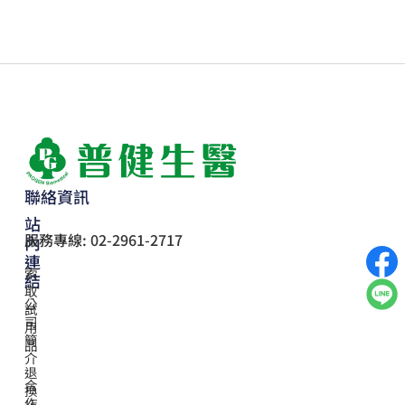
聯絡資訊
站
服務專線: 02-2961-2717
內
連
索
結
取
公
試
司
用
簡
品
介
退
合
換
作